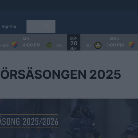
Biljetter
Mer
SÖN
SHL
SDHL
20
4:00 PM
1:00 PM
HERR
IFB
BIF
SEP.
FÖRSÄSONGEN 2025