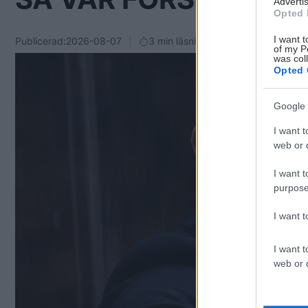
Advertis
Opted 
I want t
Publicerad:
2026-08-07
3 min läsning
of my P
was col
Opted 
Google 
I want t
web or d
I want t
purpose
I want 
I want t
web or d