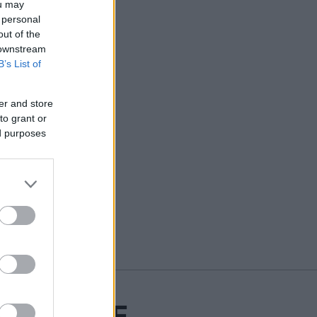
ou may
 personal
out of the
 downstream
B’s List of
er and store
to grant or
ed purposes
R VIDARE