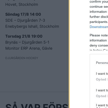
confirm you
Hovet, Stockholm
continue se
information 
Söndag 17/8 14:00
further disc
SDE – Djurgården 7-3
participants
Enebybergs Ishall, Stockholm
Downstream 
Please note
Torsdag 21/8 19:00
information 
Brynäs – Djurgården 5-1
deny consent
Monitor ERP Arena, Gävle
in below Go
DJURGÅRDEN HOCKEY
Persona
I want t
Opted 
I want t
Opted 
SÅ VAR FÖRSTA VECK
I want 