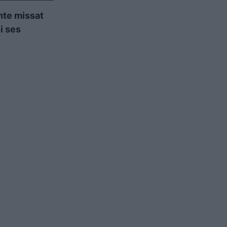
inte missat
i ses