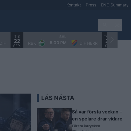
Kontakt
Press
ENG Summary
Sök
TIS
TORS
SHL
22
24
5:00 PM
DIF
RBK
DIF HERR
DIF 
SEP.
SEP.
LÄS NÄSTA
Så var första veckan –
en spelare drar vidare
Första intrycken