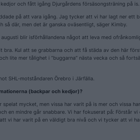
edjor och fått igång Djurgårdens försäsongsträning på is.
addade på att vara igång. Jag tycker att vi har lagt ner ett 
ch så där, men det är ganska oväsentligt, säger Kimby.
 augusti blir isförhållandena något att leva med ofrånkomli
it bra. Kul att se grabbarna och att få städa av den här för
ch lite mer tålighet i ”buggarna” nästa vecka och så fortsä
mot SHL-motståndaren Örebro i Järfälla.
formationerna (backpar och kedjor)?
ar spelat mycket, men vissa har varit på is mer och vissa har
 och en mindre går snabbare. Vi har fokuserat på: Förstår vi 
t vi har varit på en väldigt bra nivå och vi tycker att vi ha