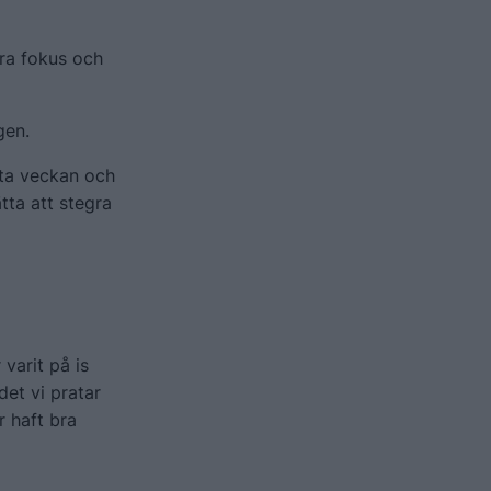
bra fokus och
gen.
sta veckan och
tta att stegra
 varit på is
det vi pratar
r haft bra