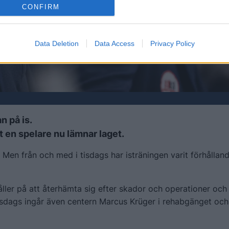
CONFIRM
Data Deletion
Data Access
Privacy Policy
n på is.
 en spelare nu lämnar laget.
 Men från och med i tisdags har isträningen varit förhållan
er på att återhämta sig efter skador och operationer och 
rsdags ingår även centern Marcus Krüger i rehabgänget och 