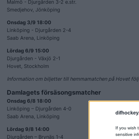
Malmö - Djurgården 3-2 e.str.
Smedjehov, Jönköping
Onsdag 3/9 18:00
Linköping - Djurgården 2-4
Saab Arena, Linköping
Lördag 6/9 15:00
Djurgården - Växjö 2-1
Hovet, Stockholm
Information om biljetter till hemmamatchen på Hovet följ
Damlagets försäsongsmatcher
Onsdag 6/8 18:00
Linköping – Djurgården 4-0
difhockey
Saab Arena, Linköping
If you wish 
Lördag 9/8 14:00
sensitive in
Djurgården – Brynäs 1-4