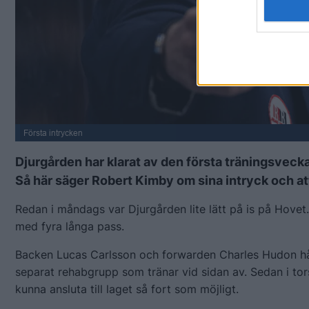
Första intrycken
Djurgården har klarat av den första träningsvecka
Så här säger Robert Kimby om sina intryck och att
Redan i måndags var Djurgården lite lätt på is på Hovet.
med fyra långa pass.
Backen Lucas Carlsson och forwarden Charles Hudon håll
separat rehabgrupp som tränar vid sidan av. Sedan i to
kunna ansluta till laget så fort som möjligt.