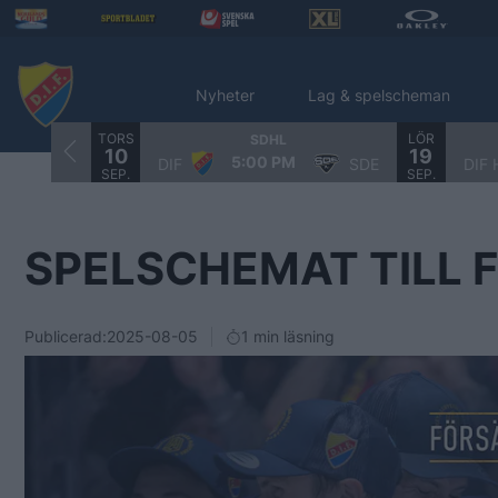
Nyheter
Lag & spelscheman
TORS
LÖR
SDHL
10
19
5:00 PM
DIF
SDE
DIF 
SEP.
SEP.
SPELSCHEMAT TILL 
Publicerad:
2025-08-05
1 min läsning