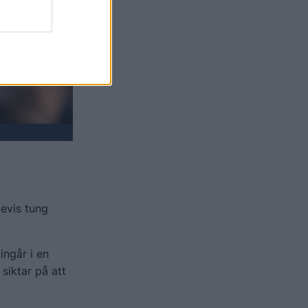
devis tung
ingår i en
siktar på att