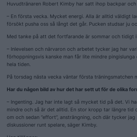
Huvudtränaren Robert Kimby har satt ihop backpar och k
– En första vecka. Mycket energi. Alla är alltid väldigt l
försökt pusha oss så långt det går. Pucken studsar ju o
Med tanke på att det fortfarande är sommar och tidigt i
– Inlevelsen och närvaron och arbetet tycker jag har var
förhoppningsvis kanske man får lite mindre pingislunga o
hela tiden.
På torsdag nästa vecka väntar första träningsmatchen 
Har du någon bild av hur det har sett ut för de olika 
– Ingenting. Jag har inte lagt så mycket tid på det. Vi h
mindre och så är det alltid. En stor kropp tar längre tid
om och sedan ”effort”, ansträngning, och där tycker jag at
diskussioner runt spelare, säger Kimby.