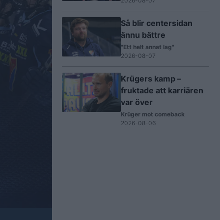
2026-08-07
Så blir centersidan
ännu bättre
"Ett helt annat lag"
2026-08-07
Krügers kamp –
fruktade att karriären
var över
Krüger mot comeback
2026-08-06