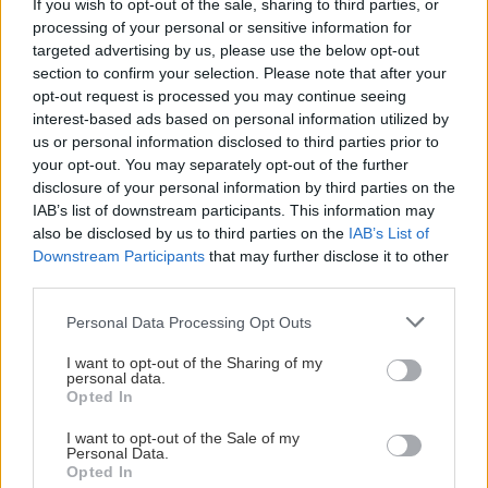
If you wish to opt-out of the sale, sharing to third parties, or
processing of your personal or sensitive information for
I Djurgården är alla barn välkomna, oavsett
targeted advertising by us, please use the below opt-out
bakgrund, kön eller etnicitet. Vi har inget krav på
section to confirm your selection. Please note that after your
förkunskaper utan vi lär oss att åka skridskor
opt-out request is processed you may continue seeing
interest-based ads based on personal information utilized by
tillsammans under passen.
us or personal information disclosed to third parties prior to
Visa mer
your opt-out. You may separately opt-out of the further
Som organisatör är vi välorganiserade, inspirerande
disclosure of your personal information by third parties on the
och aktiva. Vi uppmuntrar genomförande och
IAB’s list of downstream participants. This information may
berömmer ansträngningen. Mindre fokus är på
also be disclosed by us to third parties on the
IAB’s List of
kvalité utan det viktigaste är att barnen är aktiva
Downstream Participants
that may further disclose it to other
och att alla får vara med. Djurgården Hockey
third parties.
besitter omfattande kompetens i att bedriva barn
Please note that this website/app uses one or more Google
Personal Data Processing Opt Outs
och ungdomsidrott. Våra ledare har hög utbildning
services and may gather and store information including but
och särskilt lämpade att aktivera barn och
not limited to your visit or usage behaviour. You may click to
I want to opt-out of the Sharing of my
personal data.
ungdomar i idrottsaktiviteter.
grant or deny consent to Google and its third-party tags to
Opted In
use your data for below specified purposes in below Google
Vi har tydliga ramar som vi arbetar efter. Läs våra
consent section.
I want to opt-out of the Sale of my
Personal Data.
riktlinjer och värdegrund för ungdomsverksamheten
Opted In
här
.