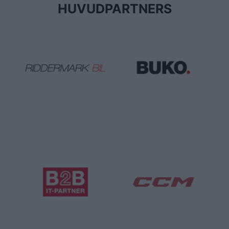
media.
HUVUDPARTNERS
Intervjutiden sträcker sig till
cirka 15 minuter
efter
att spelaren klivit av isen. Intervjuer görs vid isen om
inget annat är överenskommet med spelaren.
Presskontakt
För längre intervjuer och reportage, kontakta
presskontakt Otto Marand:
otto.marand@difhockey.se