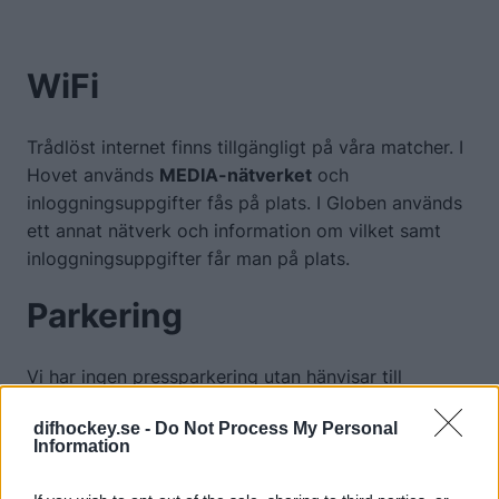
längst ner i trapphuset så kommer du direkt till
mixed zone.
WiFi
Trådlöst internet finns tillgängligt på våra matcher. I
Hovet används
MEDIA-nätverket
och
inloggningsuppgifter fås på plats. I Globen används
ett annat nätverk och information om vilket samt
inloggningsuppgifter får man på plats.
Parkering
Vi har ingen pressparkering utan hänvisar till
ordinarie parkeringar i Globenområdet.
difhockey.se -
Do Not Process My Personal
Information