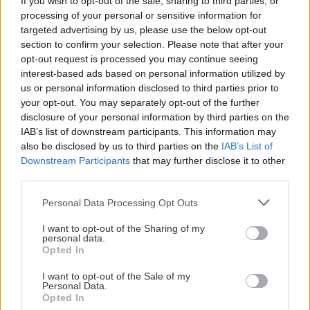
If you wish to opt-out of the sale, sharing to third parties, or
processing of your personal or sensitive information for
Omklädningsrum
targeted advertising by us, please use the below opt-out
section to confirm your selection. Please note that after your
opt-out request is processed you may continue seeing
Omklädningsrummet är
endast öppet för TV4 före
interest-based ads based on personal information utilized by
us or personal information disclosed to third parties prior to
och efter match
enligt avtal med
your opt-out. You may separately opt-out of the further
HockeyAllsvenskan. Intervjuer med övriga medier
disclosure of your personal information by third parties on the
sker senast från och med fem minuter efter att sista
IAB’s list of downstream participants. This information may
spelare kommit till omklädningsrummet. Be en
also be disclosed by us to third parties on the
IAB’s List of
pressvärd om en spelare så plockar vi ut spelaren så
Downstream Participants
that may further disclose it to other
third parties.
snart som möjligt. Om flera skrivande medier vill
intervjua samma spelare ber vi er göra intervjun
Please note that this website/app uses one or more Google
Personal Data Processing Opt Outs
samtidigt.
services and may gather and store information including but
not limited to your visit or usage behaviour. You may click to
I want to opt-out of the Sharing of my
personal data.
I Globen görs intervjuerna i mixed zone efter att
Visa mer
grant or deny consent to Google and its third-party tags to
Opted In
spelarna kort samlats i omklädningsrummet.
use your data for below specified purposes in below Google
Fotografer
consent section.
I want to opt-out of the Sale of my
TV-intervjuer måste göras vid en
Personal Data.
Opted In
HockeyAllsvenskan-backdrop.
Ackrediterade fotografer tilldelas plats på antingen