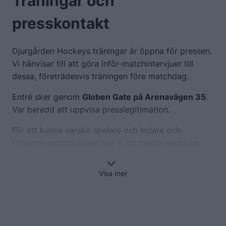
Träningar och
presskontakt
Djurgården Hockeys träningar är öppna för pressen.
Vi hänvisar till att göra inför-matchintervjuer till
dessa, företrädesvis träningen före matchdag.
Entré sker genom
Globen Gate på Arenavägen 35
.
Var beredd att uppvisa presslegitimation.
För att kunna varsko spelare och ledare och
förvarna centralvakten ber vi att media meddelar
DIF Hockey presskontakt dagen innan om att de vill
närvara på träningen och vem de vill intervjua.
Visa mer
På matchdagar tillåts inga intervjuer med tränare
eller spelare, vare sig på plats eller via telefon. På
matchdagar i Globen är träningarna stängda för