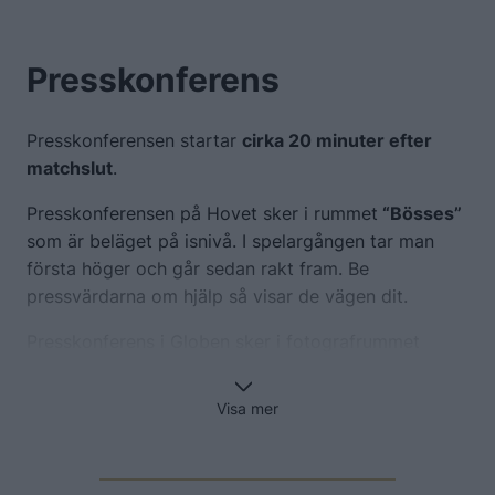
Presskonferens
Presskonferensen startar
cirka 20 minuter efter
matchslut
.
Presskonferensen på Hovet sker i rummet
“Bösses”
som är beläget på isnivå. I spelargången tar man
första höger och går sedan rakt fram. Be
pressvärdarna om hjälp så visar de vägen dit.
Presskonferens i Globen sker i fotografrummet
“Loge 1”
i anslutning till mixed zone. Från
pressläktaren kommer du hit genom att ta
Visa mer
trapphuset direkt från pressläktaren två våningar
ner. När du kommit längst ner går du rakt fram
genom dörren till det runda blå trapphuset. Gå