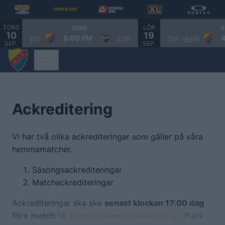
TORS
LÖR
SDHL
S
10
19
5:00 PM
DIF
SDE
DIF HERR
SEP.
SEP.
Ackreditering
Vi har två olika ackrediteringar som gäller på våra
hemmamatcher.
Säsongsackrediteringar
Matchackrediteringar
Ackrediteringar ska ske
senast klockan 17:00 dag
före match
till
ackreditering@difhockey.se
. Plats