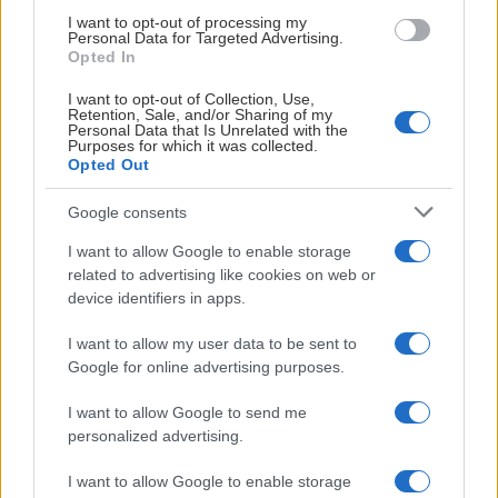
isnivå eller läktare. Önskemål om placering skickas
I want to opt-out of processing my
Förtur för intervjuer ges i turordning enligt SHL:s
Personal Data for Targeted Advertising.
så tidigt som möjligt till informationsansvarig men
Opted In
riktlinjer.
kan inte garanteras.
I want to opt-out of Collection, Use,
TV4
Retention, Sale, and/or Sharing of my
Placeringar
Personal Data that Is Unrelated with the
Sveriges Radio
Purposes for which it was collected.
Sveriges Television
6 st
platser uppdelat på två fotobås
Opted Out
Aftonbladet
3 st
centrerade läktarplatser
Google consents
Observera att
endast TV4
får göra intervjuer före
I want to allow Google to enable storage
Det är även tillåtet att fotografera runtom sargen.
Visa mer
matchstart, på isen samt i pauser. Inga intervjuer
related to advertising like cookies on web or
sker på vägen till omklädningsrummet.
device identifiers in apps.
Regler för fotografer:
I want to allow my user data to be sent to
• Fotografer i fotobåsen måste bära hjälm. Ett fåtal
Google for online advertising purposes.
lånehjälmar finns.
Transport
I want to allow Google to send me
• Mittenbåset är reserverat för sändande tv-bolag.
personalized advertising.
Eventuell fotografering därifrån görs efter
Från
Arlanda
tar det
ca 20 minuter
med Arlanda
överenskommelse med tv-bolaget.
I want to allow Google to enable storage
Express till Stockholms Central. Med
taxi
tar det ca