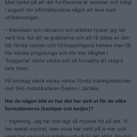
Med tanke på att det fortfarande är sommar och tidigt
i augusti blir isförhållandena något att leva med
ofrånkomligen.
– Inlevelsen och närvaron och arbetet tycker jag har
varit bra. Kul att se grabbarna och att få städa av den
här första veckan och förhoppningsvis kanske man får
lite mindre pingislunga och lite mer tålighet i
”buggarna” nästa vecka och så fortsätta att stegra
hela tiden.
På torsdag nästa vecka väntar första träningsmatchen
mot SHL-motståndaren Örebro i Järfälla.
Har du någon bild av hur det har sett ut för de olika
formationerna (backpar och kedjor)?
– Ingenting. Jag har inte lagt så mycket tid på det. Vi
har spelat mycket, men vissa har varit på is mer och
vissa har varit på is mindre och så är det alltid. En stor