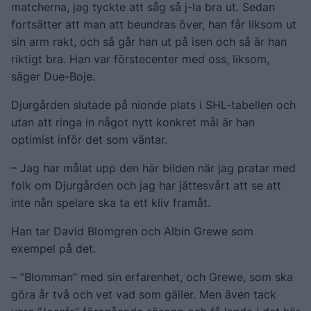
matcherna, jag tyckte att såg så j-la bra ut. Sedan
fortsätter att man att beundras över, han får liksom ut
sin arm rakt, och så går han ut på isen och så är han
riktigt bra. Han var förstecenter med oss, liksom,
säger Due-Boje.
Djurgården slutade på nionde plats i SHL-tabellen och
utan att ringa in något nytt konkret mål är han
optimist inför det som väntar.
– Jag har målat upp den här bilden när jag pratar med
folk om Djurgården och jag har jättesvårt att se att
inte nån spelare ska ta ett kliv framåt.
Han tar David Blomgren och Albin Grewe som
exempel på det.
– ”Blomman” med sin erfarenhet, och Grewe, som ska
göra år två och vet vad som gäller. Men även tack