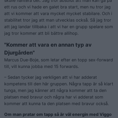
skulle hantera det. Jag tror absolut att man kan gå på
ett rus och vi hade en galet bra start, men nu tror jag
att vi kommer att vara mycket mycket stabilare. Och i
stabilitet tror jag att man utvecklas också. Så jag tror
att jag landar tillbaka i att vi har en grupp spelare som
jag tror kommer att bli bättre allihop.
"Kommer att vara en annan typ av
Djurgården"
Marcus Due-Boje, som letar efter en topp sex-forward
till, vill kunna jobba med 15 forwards.
– Sedan tycker jag verkligen att vi har adderat
kompetens till den här gruppen. Några tapp är så klart
tunga, men jag känner att några kommer att ta den
platsen med bravur och några har vi adderat som
kommer att kunna ta den platsen med bravur också.
Om man pratar om tapp så är väl energin med Viggo