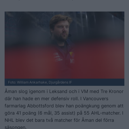
Foto: William Ankarhake, Djurgårdens IF
Åman slog igenom i Leksand och i VM med Tre Kronor
där han hade en mer defensiv roll. I Vancouvers
farmarlag Abbottsford blev han poängkung genom att
göra 41 poäng (6 mål, 35 assist) på 55 AHL-matcher. I
NHL blev det bara två matcher för Åman del förra
säsongen.