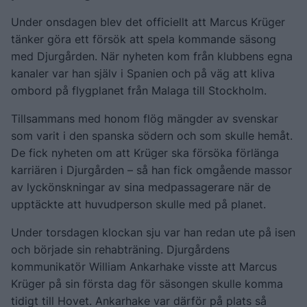
Under onsdagen blev det officiellt att Marcus Krüger
tänker göra ett försök att spela kommande säsong
med Djurgården. När nyheten kom från klubbens egna
kanaler var han själv i Spanien och på väg att kliva
ombord på flygplanet från Malaga till Stockholm.
Tillsammans med honom flög mängder av svenskar
som varit i den spanska södern och som skulle hemåt.
De fick nyheten om att Krüger ska försöka förlänga
karriären i Djurgården – så han fick omgående massor
av lyckönskningar av sina medpassagerare när de
upptäckte att huvudperson skulle med på planet.
Under torsdagen klockan sju var han redan ute på isen
och började sin rehabträning. Djurgårdens
kommunikatör William Ankarhake visste att Marcus
Krüger på sin första dag för säsongen skulle komma
tidigt till Hovet. Ankarhake var därför på plats så