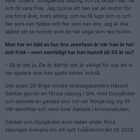
vare ”Josefs” föregående säsong och få landa i det här
och få vara frisk. Jag tyckte att han var en motor för
oss förra året, trots allting, och nu få lugn och ro och
fler som kan hjälpa och fler som kan dra. Jag är lika
spänd att se honom som de här unga som ska ta kliv.
Man har en bild av hur bra Josefson är när han är hel
och frisk – men samtidigt har han hunnit bli 35 år nu?
– Så är det ju. De är därför det är viktigt för oss att vi
har spelare som kan spela center också.
Den snart 26-årige norske landslagscentern Håvard
Salsten gjorde sin första säsong i SHL med Djurgården
och spelade en ganska stor roll när Norge tog sig till
VM-semifinal och vann över Kanada i bronsmatchen.
Salsten och Djurgården kom redan under förra
säsongen överens om ett nytt tvåårskontrakt till 2028.