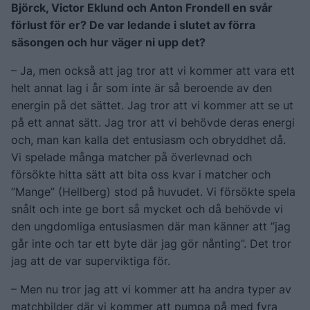
Björck, Victor Eklund och Anton Frondell en svår
förlust för er? De var ledande i slutet av förra
säsongen och hur väger ni upp det?
– Ja, men också att jag tror att vi kommer att vara ett
helt annat lag i år som inte är så beroende av den
energin på det sättet. Jag tror att vi kommer att se ut
på ett annat sätt. Jag tror att vi behövde deras energi
och, man kan kalla det entusiasm och obryddhet då.
Vi spelade många matcher på överlevnad och
försökte hitta sätt att bita oss kvar i matcher och
”Mange” (Hellberg) stod på huvudet. Vi försökte spela
snålt och inte ge bort så mycket och då behövde vi
den ungdomliga entusiasmen där man känner att ”jag
går inte och tar ett byte där jag gör nånting”. Det tror
jag att de var superviktiga för.
– Men nu tror jag att vi kommer att ha andra typer av
matchbilder där vi kommer att pumpa på med fyra