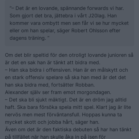
– Det är en lovande, spännande forwards vi har.
Som gjort det bra, jättebra i vårt J20lag. Han
kommer vara ombytt men sen får vi se hur mycket
eller om han spelar, säger Robert Ohlsson efter
dagens träning.
Om det blir speltid för den otroligt lovande junioren så
är det en sak han är tänkt att bidra med.
– Han ska bidra i offensiven. Han är en målskytt och
en stark offensiv spelare så ska han med är det det
han ska bidra med, fortsätter Robban.
Alexander själv ser fram emot morgondagen.
– Det ska bli sjukt mäktigt. Det är en dröm jag alltid
haft. Ska bara försöka spela mitt spel. Klart jag är lite
nervös men mest förväntansfull. Hoppas kunna ta
mycket skott och jobba hårt, säger han.
Även om det är den faktiska debuten så har han tänkt
på tillfället när han skulle åka in på isen för