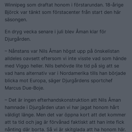
Winnipeg som draftat honom i förstarundan. 18-årige
Björck var tänkt som förstacenter från start den här
säsongen.
En dryg vecka senare i juli blev Åman klar för
Djurgården.
– Nånstans var Nils Åman högst upp på önskelistan
alldeles oavsett eftersom vi inte visste vad som hände
med Viggo heller. Nils behövde lite tid på sig att se
vad hans alternativ var i Nordamerika tills han började
blicka mot Europa, säger Djurgårdens sportchef
Marcus Due-Boje.
– Det är ingen efterhandskonstruktion att Nils Åman
hamnade i Djurgården utan vi har jagat honom hårt
väldigt länge. Men det var öppna kort att det kommer
att ta tid och jag är förvånad faktiskt att han inte fick
nånting där borta. Så vi är skitglada att ha honom här.