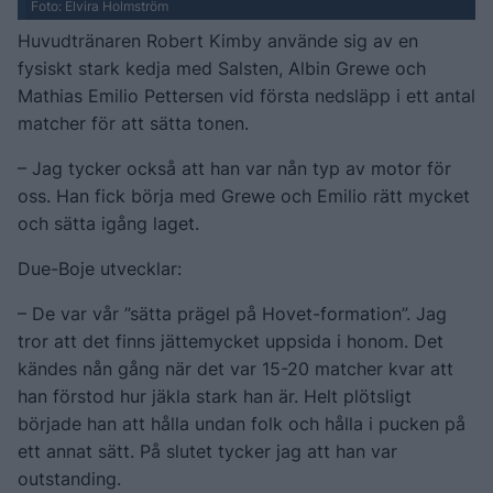
Foto: Elvira Holmström
Huvudtränaren Robert Kimby använde sig av en
fysiskt stark kedja med Salsten, Albin Grewe och
Mathias Emilio Pettersen vid första nedsläpp i ett antal
matcher för att sätta tonen.
– Jag tycker också att han var nån typ av motor för
oss. Han fick börja med Grewe och Emilio rätt mycket
och sätta igång laget.
Due-Boje utvecklar:
– De var vår ”sätta prägel på Hovet-formation”. Jag
tror att det finns jättemycket uppsida i honom. Det
kändes nån gång när det var 15-20 matcher kvar att
han förstod hur jäkla stark han är. Helt plötsligt
började han att hålla undan folk och hålla i pucken på
ett annat sätt. På slutet tycker jag att han var
outstanding.