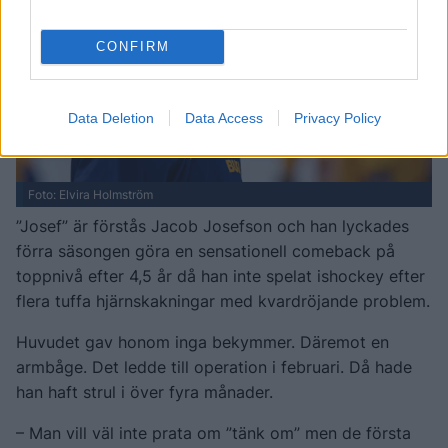
CONFIRM
Data Deletion
Data Access
Privacy Policy
Foto: Elvira Holmström
”Josef” är förstås Jacob Josefson och han lyckades
förra säsongen göra en sensationell comeback på
toppnivå efter 4,5 år då han inte spelat ishockey efter
flera tuffa hjärnskakningar med kvardröjande problem.
Huvudet gav honom inga bekymmer. Däremot en
armbåge. Det ledde till operation i februari. Då hade
han haft strul i över fyra månader.
– Man vill väl inte prata om ”tänk om” men de första