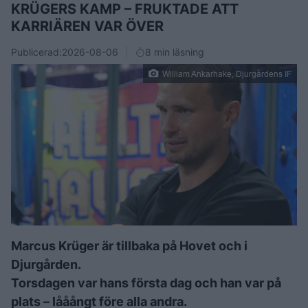
KRÜGERS KAMP – FRUKTADE ATT
KARRIÄREN VAR ÖVER
Publicerad:
2026-08-06
8 min läsning
William Ankarhake, Djurgårdens IF
Marcus Krüger är tillbaka på Hovet och i
Djurgården.
Torsdagen var hans första dag och han var på
plats – lååångt före alla andra.