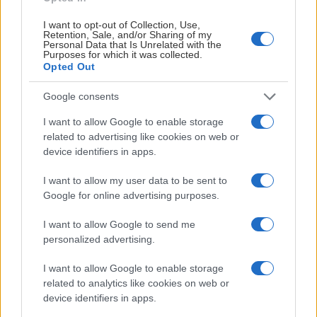
varit så in i h-vete bra sista delen av säsongen vilket
I want to opt-out of Collection, Use,
gjorde att vi inte var ensamma om att vilja ha honom,
Retention, Sale, and/or Sharing of my
Personal Data that Is Unrelated with the
men det kändes som han var tydlig med att han ville
Purposes for which it was collected.
hem till Djurgården igen när det blev som det blev.
Opted Out
Marcus Due-Boje fortsätter om Vejdemo:
Google consents
– Han är sjukt lojal, djurgårdare, något vi kan bygga
I want to allow Google to enable storage
related to advertising like cookies on web or
kring över tid. För oss var det givet att kunna skriva
device identifiers in apps.
ett stort avtal, ett långt avtal med honom. Det känns
så jäkla bra med de där två och ”Josef” på det och
I want to allow my user data to be sent to
Håvard och få bygga på på centersidan. Det blir
Google for online advertising purposes.
lättare för mig nästa sommar tror jag. Slippa leta
I want to allow Google to send me
centrar. Sedan vet man aldrig. De kanske är NHL-bra.
personalized advertising.
Då får det vara så.
I want to allow Google to enable storage
related to analytics like cookies on web or
device identifiers in apps.