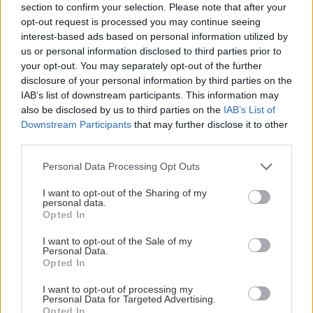
– Han kommer att vara superbra och jag tror att han
section to confirm your selection. Please note that after your
opt-out request is processed you may continue seeing
kommer att vara toppcenter. Sedan produktivt, det får
interest-based ads based on personal information utilized by
vi se, men han kommer att vara jättebra.
us or personal information disclosed to third parties prior to
your opt-out. You may separately opt-out of the further
Planen med Vejdemo
disclosure of your personal information by third parties on the
Lukas Vejdemo, 30, är en Djurgårdsprodukt och kom
IAB’s list of downstream participants. This information may
till klubben från SDE som junior. Han spelade i SHL
also be disclosed by us to third parties on the
IAB’s List of
Downstream Participants
that may further disclose it to other
mellan 2015 och 2018 innan han flyttade från
third parties.
Djurgården till Nordamerika.
Please note that this website/app uses one or more Google
Personal Data Processing Opt Outs
Vejdemo var även med i jakten på en SHL-plats i slutet
services and may gather and store information including but
av 2022/2023 då Djurgården föll mot Modo i den
not limited to your visit or usage behaviour. You may click to
I want to opt-out of the Sharing of my
personal data.
allsvenska finalen. Efter det blev det Leksand, där han
grant or deny consent to Google and its third-party tags to
Opted In
use your data for below specified purposes in below Google
gjorde 18 mål förra säsongen och var lagkapten från
consent section.
I want to opt-out of the Sale of my
och med jul till slutet av säsongen.
Personal Data.
Opted In
– Det var väl klart att vi skulle försöka få hem Lukas
när de (Leksand) tyvärr åkte ut. Det blev skitbra.
I want to opt-out of processing my
Personal Data for Targeted Advertising.
Sedan var det många som ville ha Lukas för han hade
Opted In