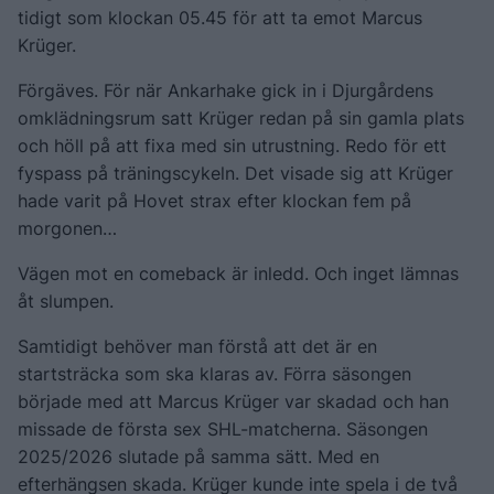
tidigt som klockan 05.45 för att ta emot Marcus
Krüger.
Förgäves. För när Ankarhake gick in i Djurgårdens
omklädningsrum satt Krüger redan på sin gamla plats
och höll på att fixa med sin utrustning. Redo för ett
fyspass på träningscykeln. Det visade sig att Krüger
hade varit på Hovet strax efter klockan fem på
morgonen…
Vägen mot en comeback är inledd. Och inget lämnas
åt slumpen.
Samtidigt behöver man förstå att det är en
startsträcka som ska klaras av. Förra säsongen
började med att Marcus Krüger var skadad och han
missade de första sex SHL-matcherna. Säsongen
2025/2026 slutade på samma sätt. Med en
efterhängsen skada. Krüger kunde inte spela i de två