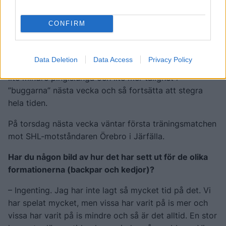
i augusti blir isförhållandena något att leva med
ofrånkomligen.
CONFIRM
– Inlevelsen och närvaron och arbetet tycker jag har
varit bra. Kul att se grabbarna och att få städa av den
Data Deletion
Data Access
Privacy Policy
här första veckan och förhoppningsvis kanske man får
lite mindre pingislunga och lite mer tålighet i
”buggarna” nästa vecka och så fortsätta att stegra
hela tiden.
På torsdag nästa vecka väntar första träningsmatchen
mot SHL-motståndaren Örebro i Järfälla.
Har du någon bild av hur det har sett ut för de olika
formationerna (backpar och kedjor)?
– Ingenting. Jag har inte lagt så mycket tid på det. Vi
har spelat mycket, men vissa har varit på is mer och
vissa har varit på is mindre och så är det alltid. En stor