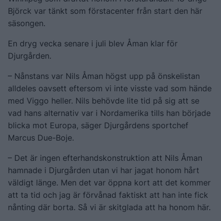
Björck var tänkt som förstacenter från start den här
säsongen.
En dryg vecka senare i juli blev Åman klar för
Djurgården.
– Nånstans var Nils Åman högst upp på önskelistan
alldeles oavsett eftersom vi inte visste vad som hände
med Viggo heller. Nils behövde lite tid på sig att se
vad hans alternativ var i Nordamerika tills han började
blicka mot Europa, säger Djurgårdens sportchef
Marcus Due-Boje.
– Det är ingen efterhandskonstruktion att Nils Åman
hamnade i Djurgården utan vi har jagat honom hårt
väldigt länge. Men det var öppna kort att det kommer
att ta tid och jag är förvånad faktiskt att han inte fick
nånting där borta. Så vi är skitglada att ha honom här.