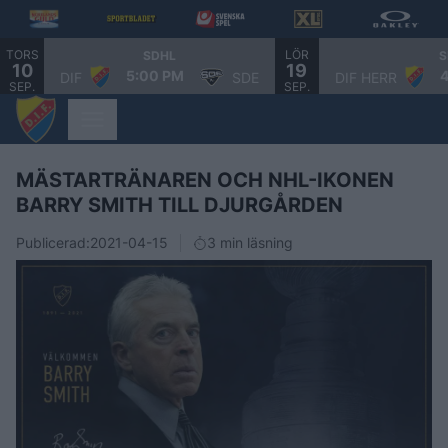
TORS
LÖR
SDHL
S
10
19
5:00 PM
DIF
SDE
DIF HERR
SEP.
SEP.
MÄSTARTRÄNAREN OCH NHL-IKONEN
BARRY SMITH TILL DJURGÅRDEN
Publicerad:
2021-04-15
3 min läsning