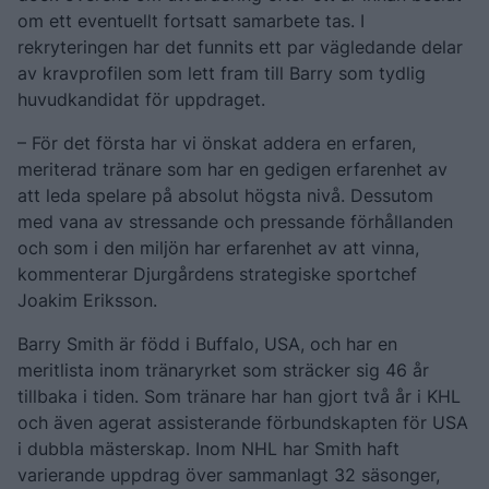
om ett eventuellt fortsatt samarbete tas. I
rekryteringen har det funnits ett par vägledande delar
av kravprofilen som lett fram till Barry som tydlig
huvudkandidat för uppdraget.
– För det första har vi önskat addera en erfaren,
meriterad tränare som har en gedigen erfarenhet av
att leda spelare på absolut högsta nivå. Dessutom
med vana av stressande och pressande förhållanden
och som i den miljön har erfarenhet av att vinna,
kommenterar Djurgårdens strategiske sportchef
Joakim Eriksson.
Barry Smith är född i Buffalo, USA, och har en
meritlista inom tränaryrket som sträcker sig 46 år
tillbaka i tiden. Som tränare har han gjort två år i KHL
och även agerat assisterande förbundskapten för USA
i dubbla mästerskap. Inom NHL har Smith haft
varierande uppdrag över sammanlagt 32 säsonger,