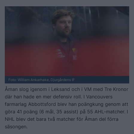
Foto: William Ankarhake, Djurgårdens IF
Åman slog igenom i Leksand och i VM med Tre Kronor
där han hade en mer defensiv roll. I Vancouvers
farmarlag Abbottsford blev han poängkung genom att
göra 41 poäng (6 mål, 35 assist) på 55 AHL-matcher. I
NHL blev det bara två matcher för Åman del förra
säsongen.