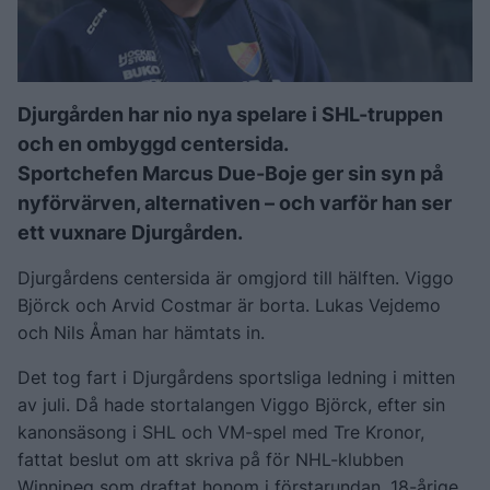
Djurgården har nio nya spelare i SHL-truppen
och en ombyggd centersida.
Sportchefen Marcus Due-Boje ger sin syn på
nyförvärven, alternativen – och varför han ser
ett vuxnare Djurgården.
Djurgårdens centersida är omgjord till hälften. Viggo
Björck och Arvid Costmar är borta. Lukas Vejdemo
och Nils Åman har hämtats in.
Det tog fart i Djurgårdens sportsliga ledning i mitten
av juli. Då hade stortalangen Viggo Björck, efter sin
kanonsäsong i SHL och VM-spel med Tre Kronor,
fattat beslut om att skriva på för NHL-klubben
Winnipeg som draftat honom i förstarundan. 18-årige