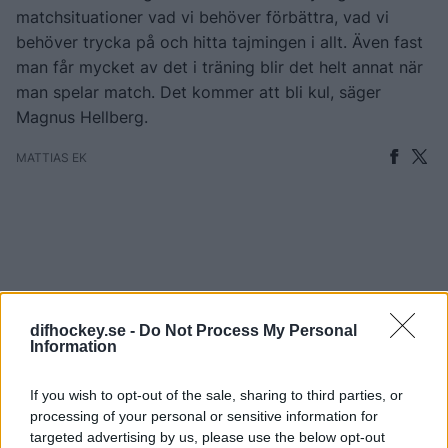
matchsituationer vad vi behöver förbättra, vad vi
behöver trycka på och hitta tajmingen i allt. Även fast
man får mycket av det i träning blir det helt annat när
man spelar match. Det kommer att bli kul, säger
Magnus Hellberg.
MATTIAS EK
difhockey.se -
Do Not Process My Personal
Information
SÅ VAR FÖRSTA VECKAN – EN SPELARE
DRAR VIDARE
If you wish to opt-out of the sale, sharing to third parties, or
Publicerad:
2026-08-07
3 min läsning
processing of your personal or sensitive information for
targeted advertising by us, please use the below opt-out
Robert Kimby. Foto: Bildbyrån