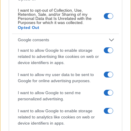
I want to opt-out of Collection, Use,
Backen Lucas Carlsson och forwarden Charles Hudon
Retention, Sale, and/or Sharing of my
håller på att återhämta sig efter skador och
Personal Data that Is Unrelated with the
Purposes for which it was collected.
operationer och ingår i en separat rehabgrupp som
Opted Out
tränar vid sidan av. Sedan i torsdags ingår även
centern Marcus Krüger i rehabgänget och siktar på att
Google consents
kunna ansluta till laget så fort som möjligt.
I want to allow Google to enable storage
related to advertising like cookies on web or
Huvudtränaren Robert Kimby har satt ihop backpar
device identifiers in apps.
och kedjor och fått igång Djurgårdens
försäsongsträning på is.
I want to allow my user data to be sent to
Google for online advertising purposes.
– En första vecka. Mycket energi. Alla är alltid väldigt
I want to allow Google to send me
laddade på att vara igång. Jag tycker att vi har lagt
personalized advertising.
ner ett bra fokus och försökt pusha oss så långt det
går. Pucken studsar ju och så där, men det är ganska
I want to allow Google to enable storage
oväsentligt, säger Kimby.
related to analytics like cookies on web or
device identifiers in apps.
Med tanke på att det fortfarande är sommar och tidigt