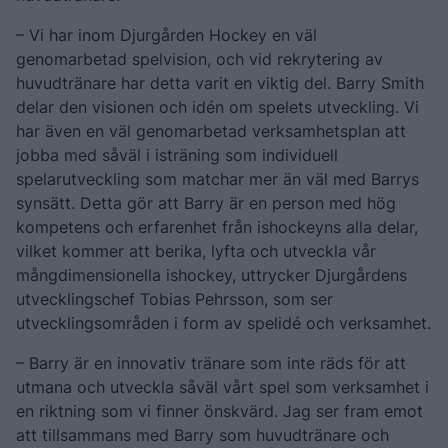
– Vi har inom Djurgården Hockey en väl
genomarbetad spelvision, och vid rekrytering av
huvudtränare har detta varit en viktig del. Barry Smith
delar den visionen och idén om spelets utveckling. Vi
har även en väl genomarbetad verksamhetsplan att
jobba med såväl i isträning som individuell
spelarutveckling som matchar mer än väl med Barrys
synsätt. Detta gör att Barry är en person med hög
kompetens och erfarenhet från ishockeyns alla delar,
vilket kommer att berika, lyfta och utveckla vår
mångdimensionella ishockey, uttrycker Djurgårdens
utvecklingschef Tobias Pehrsson, som ser
utvecklingsområden i form av spelidé och verksamhet.
– Barry är en innovativ tränare som inte räds för att
utmana och utveckla såväl vårt spel som verksamhet i
en riktning som vi finner önskvärd. Jag ser fram emot
att tillsammans med Barry som huvudtränare och