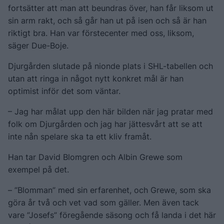
fortsätter att man att beundras över, han får liksom ut
sin arm rakt, och så går han ut på isen och så är han
riktigt bra. Han var förstecenter med oss, liksom,
säger Due-Boje.
Djurgården slutade på nionde plats i SHL-tabellen och
utan att ringa in något nytt konkret mål är han
optimist inför det som väntar.
– Jag har målat upp den här bilden när jag pratar med
folk om Djurgården och jag har jättesvårt att se att
inte nån spelare ska ta ett kliv framåt.
Han tar David Blomgren och Albin Grewe som
exempel på det.
– ”Blomman” med sin erfarenhet, och Grewe, som ska
göra år två och vet vad som gäller. Men även tack
vare ”Josefs” föregående säsong och få landa i det här