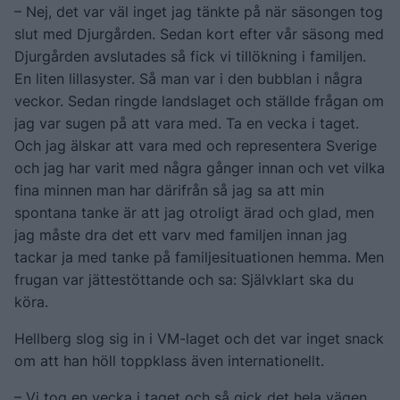
– Nej, det var väl inget jag tänkte på när säsongen tog
slut med Djurgården. Sedan kort efter vår säsong med
Djurgården avslutades så fick vi tillökning i familjen.
En liten lillasyster. Så man var i den bubblan i några
veckor. Sedan ringde landslaget och ställde frågan om
jag var sugen på att vara med. Ta en vecka i taget.
Och jag älskar att vara med och representera Sverige
och jag har varit med några gånger innan och vet vilka
fina minnen man har därifrån så jag sa att min
spontana tanke är att jag otroligt ärad och glad, men
jag måste dra det ett varv med familjen innan jag
tackar ja med tanke på familjesituationen hemma. Men
frugan var jättestöttande och sa: Självklart ska du
köra.
Hellberg slog sig in i VM-laget och det var inget snack
om att han höll toppklass även internationellt.
– Vi tog en vecka i taget och så gick det hela vägen