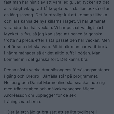
fast man har njutit av att vara ledig. Jag tycker att det
är väldigt viktigt att få koppla bort skallen också efter
en lång säsong. Det är otroligt kul att komma tillbaka
och lära känna de nya killarna i laget. Vi har utmanat
varandra den här veckan. Vi har pushat väldigt hårt.
Mycket is-fys, så jag kan säga att benen är ganska
trötta nu precis efter sista passet den här veckan. Men
det är som det ska vara. Alltid när man har varit borta
i några månader så är det alltid tufft i början. Man
kommer in i det ganska fort. Det känns bra.
Redan nästa vecka drar säsongens försäsongsmatcher
i gång och Örebro i Järfälla står på programmet.
Hellberg och Daniel Marmenlind ska snacka ihop sig
med tränarstaben och målvaktscoachen Micce
Andréasson om upplägger för de sex
träningsmatcherna.
– Det är ett väldigt bra sätt att se lite tydligare i