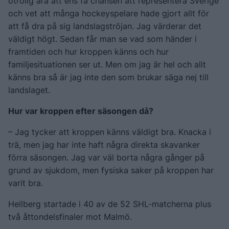
otrolig ära att ens få chansen att representera Sverige
och vet att många hockeyspelare hade gjort allt för
att få dra på sig landslagströjan. Jag värderar det
väldigt högt. Sedan får man se vad som händer i
framtiden och hur kroppen känns och hur
familjesituationen ser ut. Men om jag är hel och allt
känns bra så är jag inte den som brukar säga nej till
landslaget.
Hur var kroppen efter säsongen då?
– Jag tycker att kroppen känns väldigt bra. Knacka i
trä, men jag har inte haft några direkta skavanker
förra säsongen. Jag var väl borta några gånger på
grund av sjukdom, men fysiska saker på kroppen har
varit bra.
Hellberg startade i 40 av de 52 SHL-matcherna plus
två åttondelsfinaler mot Malmö.