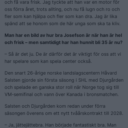
och få vara frisk. Jag tyckte att han var en motor för
oss förra året, trots allting, och nu få lugn och ro och
fler som kan hjälpa och fler som kan dra. Jag är lika
spänd att se honom som de här unga som ska ta kliv.
Man har en bild av hur bra Josefson är när han är hel
och frisk – men samtidigt har han hunnit bli 35 år nu?
– Så är det ju. De är därför det är viktigt för oss att vi
har spelare som kan spela center också.
Den snart 26-årige norske landslagscentern Håvard
Salsten gjorde sin första säsong i SHL med Djurgården
och spelade en ganska stor roll när Norge tog sig till
VM-semifinal och vann över Kanada i bronsmatchen.
Salsten och Djurgården kom redan under förra
säsongen överens om ett nytt tvåårskontrakt till 2028.
– Ja, jättejättebra. Han började fantastiskt bra. Man