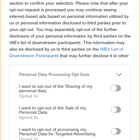
section to confirm your selection. Please note that after your
opt-out request is processed you may continue seeing
interest-based ads based on personal information utilized by
us or personal information disclosed to third parties prior to
your opt-out. You may separately opt-out of the further
disclosure of your personal information by third parties on the
IAB’s list of downstream participants. This information may
also be disclosed by us to third parties on the
IAB’s List of
Downstream Participants
that may further disclose it to other
third parties.
Första intrycken
Please note that this website/app uses one or more Google
Personal Data Processing Opt Outs
services and may gather and store information including but
Djurgården har klarat av den första
not limited to your visit or usage behaviour. You may click to
I want to opt-out of the Sharing of my
personal data.
grant or deny consent to Google and its third-party tags to
träningsveckan på is.
Opted In
use your data for below specified purposes in below Google
Så här säger Robert Kimby om sina intryck och
consent section.
I want to opt-out of the Sale of my
att en spelare nu lämnar laget.
Personal Data.
Opted In
Redan i måndags var Djurgården lite lätt på is på
I want to opt-out of processing my
Hovet. Men från och med i tisdags har isträningen
Personal Data for Targeted Advertising.
varit förhållandevis tung med fyra långa pass.
Opted In