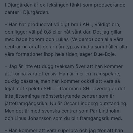
I Djurgården är ex-leksingen tänkt som producerande
center i Djurgården.
– Han har producerat väldigt bra i AHL, väldigt bra,
och ligger väl på 0,8 eller nåt sånt där. Det jag gillar
med både honom och Lukas (Vejdemo) och alla våra
centrar nu är att de är nån typ av midja som håller alla
våra formationer ihop hela tiden, säger Due-Boje.
– Jag är inte ett dugg tveksam över att han kommer
att kunna vara offensiv. Han är mer en framspelare,
duktig passare, men han kommer också att vara så
lojal mot spelet i SHL. Tittar man i SHL överlag är det
inte jättemånga mönsterbrytande centrar som är
jätteframgångsrika. Nu är Oscar Lindberg outstanding.
Men det är med svenska centrar som Pär Lindholm
och Linus Johansson som du blir framgångsrik med.
– Han kommer att vara superbra och jag tror att han