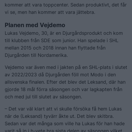
kommer att vara toppcenter. Sedan produktivt, det får
vi se, men han kommer att vara jättebra.
Planen med Vejdemo
Lukas Vejdemo, 30, är en Djurgårdsprodukt och kom
till klubben från SDE som junior. Han spelade i SHL
mellan 2015 och 2018 innan han flyttade från
Djurgården till Nordamerika.
Vejdemo var även med i jakten på en SHL-plats i slutet
av 2022/2023 då Djurgården föll mot Modo i den
allsvenska finalen. Efter det blev det Leksand, där han
gjorde 18 mål förra säsongen och var lagkapten från
och med jul till slutet av säsongen.
– Det var väl klart att vi skulle försöka få hem Lukas
när de (Leksand) tyvärr åkte ut. Det blev skitbra.
Sedan var det många som ville ha Lukas för han hade
varit så in i h-vete bra sista delen av säsongen vilket