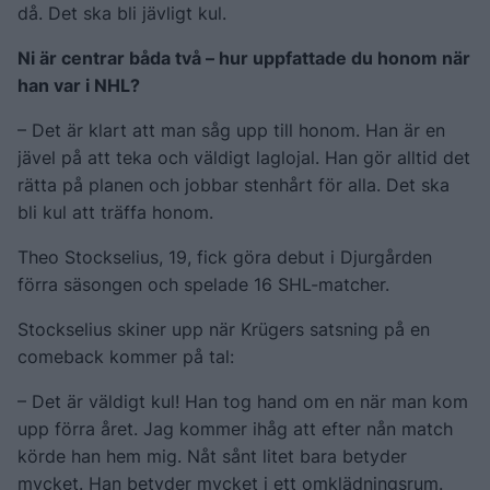
då. Det ska bli jävligt kul.
Ni är centrar båda två – hur uppfattade du honom när
han var i NHL?
– Det är klart att man såg upp till honom. Han är en
jävel på att teka och väldigt laglojal. Han gör alltid det
rätta på planen och jobbar stenhårt för alla. Det ska
bli kul att träffa honom.
Theo Stockselius, 19, fick göra debut i Djurgården
förra säsongen och spelade 16 SHL-matcher.
Stockselius skiner upp när Krügers satsning på en
comeback kommer på tal:
– Det är väldigt kul! Han tog hand om en när man kom
upp förra året. Jag kommer ihåg att efter nån match
körde han hem mig. Nåt sånt litet bara betyder
mycket. Han betyder mycket i ett omklädningsrum.