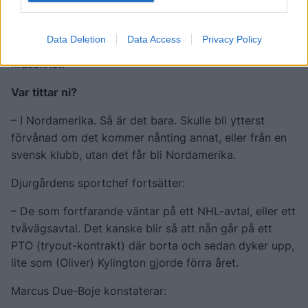
fortfarande finns nåt namn kvar. Just en vinge skulle
nog inte vara supersvår att hitta i närtid, men det
Data Deletion
Data Access
Privacy Policy
beror lite på vad vi tycker och känner. Vi behåller vår
kräsenhet.
Var tittar ni?
– I Nordamerika. Så är det bara. Skulle bli ytterst
förvånad om det kommer nånting annat, eller från en
svensk klubb, utan det får bli Nordamerika.
Djurgårdens sportchef fortsätter:
– De som fortfarande väntar på ett NHL-avtal, eller ett
tvåvägsavtal. Det kanske blir så att nån går på ett
PTO (tryout-kontrakt) där borta och sedan dyker upp,
lite som (Oliver) Kylington gjorde förra året.
Marcus Due-Boje konstaterar: