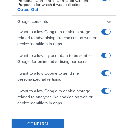
Personal Data that Is Unrelated with the
Purposes for which it was collected.
Sportchefen Marcus Due-Boje understryker att han
Opted Out
tycker att den befintliga forwardsbesättningen, som
består av 13 man, är både spetsig och bred. Marcus
Google consents
Krüger
siktar på att göra comeback
och börjar på
I want to allow Google to enable storage
torsdagen att träna i Djurgårdens rehabgrupp, där
related to advertising like cookies on web or
backen Lucas Carlsson och forwarden Charles Hudon
device identifiers in apps.
tränar efter sina skador, med syfte att sedan ansluta
I want to allow my user data to be sent to
till SHL-truppen. Då skulle Djurgården ha 14 forwards.
Google for online advertising purposes.
Men en 15:e ska in.
I want to allow Google to send me
personalized advertising.
– En topp sex-forward. Vi pratar ändå om ett kollektiv
så det ska bli spännande att se hur de (tränarna)
I want to allow Google to enable storage
formar allting som det är. Jag tycker att vi kan kalla
related to analytics like cookies on web or
det för en riktigt bra forward, säger Marcus Due-Boje.
device identifiers in apps.
Finns det något bra på marknaden?
CONFIRM
– Ja, forwards är ändå den marknad där det