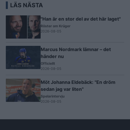
LÄS NÄSTA
"Han är en stor del av det här laget"
Röster om Krüger
2026-08-05
Marcus Nordmark lämnar – det
händer nu
Officiellt
2026-08-05
Möt Johanna Eldebäck: "En dröm
sedan jag var liten"
Spelarintervju
2026-08-05