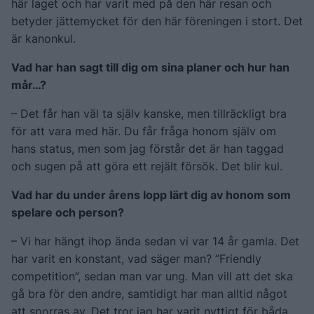
här laget och har varit med på den här resan och
betyder jättemycket för den här föreningen i stort. Det
är kanonkul.
Vad har han sagt till dig om sina planer och hur han
mår…?
– Det får han väl ta själv kanske, men tillräckligt bra
för att vara med här. Du får fråga honom själv om
hans status, men som jag förstår det är han taggad
och sugen på att göra ett rejält försök. Det blir kul.
Vad har du under årens lopp lärt dig av honom som
spelare och person?
– Vi har hängt ihop ända sedan vi var 14 år gamla. Det
har varit en konstant, vad säger man? ”Friendly
competition”, sedan man var ung. Man vill att det ska
gå bra för den andre, samtidigt har man alltid något
att sporras av. Det tror jag har varit nyttigt för båda,