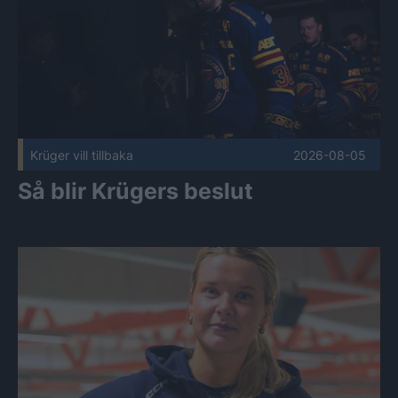
Krüger vill tillbaka
2026-08-05
Så blir Krügers beslut
Möt Johanna Eldebäck: "En dröm sedan jag var liten" Publi