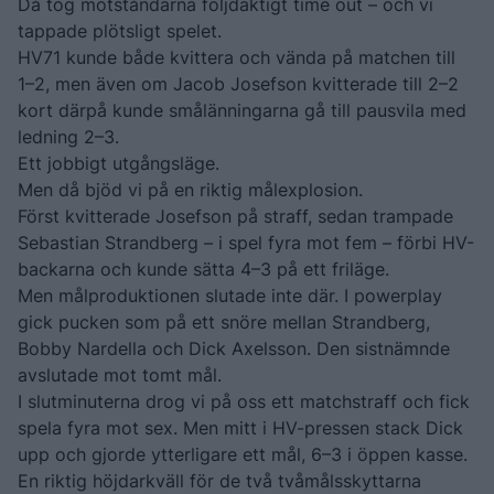
Då tog motståndarna följdaktigt time out – och vi
tappade plötsligt spelet.
HV71 kunde både kvittera och vända på matchen till
1–2, men även om Jacob Josefson kvitterade till 2–2
kort därpå kunde smålänningarna gå till pausvila med
ledning 2–3.
Ett jobbigt utgångsläge.
Men då bjöd vi på en riktig målexplosion.
Först kvitterade Josefson på straff, sedan trampade
Sebastian Strandberg – i spel fyra mot fem – förbi HV-
backarna och kunde sätta 4–3 på ett friläge.
Men målproduktionen slutade inte där. I powerplay
gick pucken som på ett snöre mellan Strandberg,
Bobby Nardella och Dick Axelsson. Den sistnämnde
avslutade mot tomt mål.
I slutminuterna drog vi på oss ett matchstraff och fick
spela fyra mot sex. Men mitt i HV-pressen stack Dick
upp och gjorde ytterligare ett mål, 6–3 i öppen kasse.
En riktig höjdarkväll för de två tvåmålsskyttarna