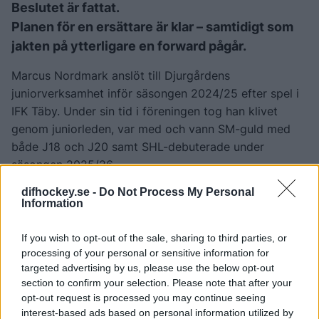
Beslutet är fattat.
Planen för en ersättare är klar – samtidigt som
jakten på ytterligare en forward pågår.
Marcus Nordmark anslöt till Djurgårdens
juniorverksamhet inför säsongen 2024/25 efter spel i
IFK Täby. Under sin tid i föreningen tog han klivet
genom juniorleden, var med och vann SM-guld med
både J18 och J20 samt SHL-debuterade under
säsongen 2025/26.
difhockey.se -
Do Not Process My Personal
Totalt blev det åtta SHL-matcher och en assist i A-
Information
laget. På juniorsidan svarade Nordmark för en mycket
stark poängproduktion och var en av de tongivande
If you wish to opt-out of the sale, sharing to third parties, or
spelarna när J20-laget säkrade SM-guldet våren 2026.
processing of your personal or sensitive information for
targeted advertising by us, please use the below opt-out
Tidigare i sommar valdes Nordmark som 28 spelare
section to confirm your selection. Please note that after your
totalt i NHL-draften av Anaheim Ducks och skrev
opt-out request is processed you may continue seeing
därefter på ett treårigt rookiekontrakt med NHL-
interest-based ads based on personal information utilized by