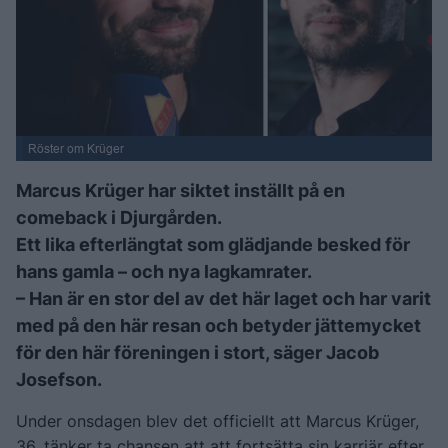
Röster om Krüger
Marcus Krüger har siktet inställt på en
comeback i Djurgården.
Ett lika efterlängtat som glädjande besked för
hans gamla – och nya lagkamrater.
– Han är en stor del av det här laget och har varit
med på den här resan och betyder jättemycket
för den här föreningen i stort, säger Jacob
Josefson.
Under onsdagen blev det officiellt att Marcus Krüger,
36, tänker ta chansen att att fortsätta sin karriär efter