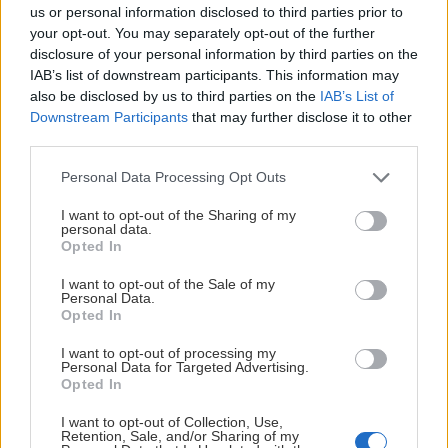
us or personal information disclosed to third parties prior to
klubben. Nu fortsätter karriären i Nordamerika.
your opt-out. You may separately opt-out of the further
disclosure of your personal information by third parties on the
– Anaheims bedömning är att han kan få en utveckling
IAB’s list of downstream participants. This information may
på en bättre plats. De tycker att det är för hög
also be disclosed by us to third parties on the
IAB’s List of
konkurrens i Djurgården på forwardssidan., säger
Downstream Participants
that may further disclose it to other
sportchef Marcus Due-Boje.
third parties.
Djurgården vill tacka Marcus för hans insatser i den
Please note that this website/app uses one or more Google
Personal Data Processing Opt Outs
services and may gather and store information including but
blårandiga tröjan och önskar honom stort lycka till i
not limited to your visit or usage behaviour. You may click to
I want to opt-out of the Sharing of my
den fortsatta hockeykarriären.
personal data.
grant or deny consent to Google and its third-party tags to
Opted In
use your data for below specified purposes in below Google
– Vi ersätter honom internt. Vi har jättemycket
consent section.
I want to opt-out of the Sale of my
talanger och det skapar en möjlighet för
Personal Data.
juniorforwards att ta plats, säger Due-Boje.
Opted In
I want to opt-out of processing my
Letar mer spets
Personal Data for Targeted Advertising.
Utöver det att Marcus Nordmark kommer att ersättas
Opted In
av en egen juniorforward söker Djurgården efter en
I want to opt-out of Collection, Use,
spetsforward ytterligare.
Retention, Sale, and/or Sharing of my