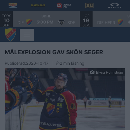
TORS
LÖR
SDHL
S
10
19
5:00 PM
DIF
SDE
DIF HERR
SEP.
SEP.
MÅLEXPLOSION GAV SKÖN SEGER
Publicerad:
2020-10-17
2 min läsning
Elvira Holmström